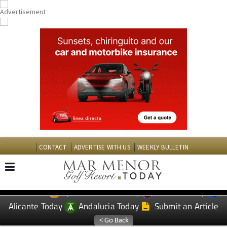
CONTACT
ADVERTISE WITH US
WEEKLY BULLETIN
Spanish News Today
Murcia Today
EDITIONS:
Alicante Today
Andalucia Today
Submit an Article