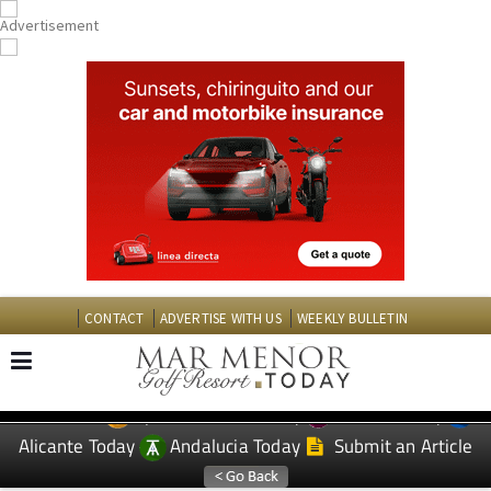
CONTACT
ADVERTISE WITH US
WEEKLY BULLETIN
Spanish News Today
Murcia Today
EDITIONS:
Alicante Today
Andalucia Today
Submit an Article