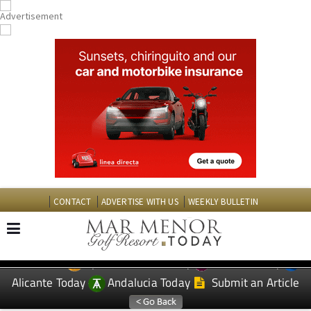
CONTACT
ADVERTISE WITH US
WEEKLY BULLETIN
Spanish News Today
Murcia Today
EDITIONS:
Alicante Today
Andalucia Today
Submit an Article