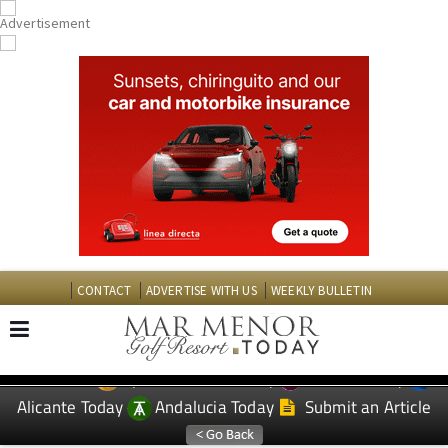
CONTACT
ADVERTISE WITH US
WEEKLY BULLETIN
Spanish News Today
Murcia Today
EDITIONS:
Alicante Today
Andalucia Today
Submit an Article