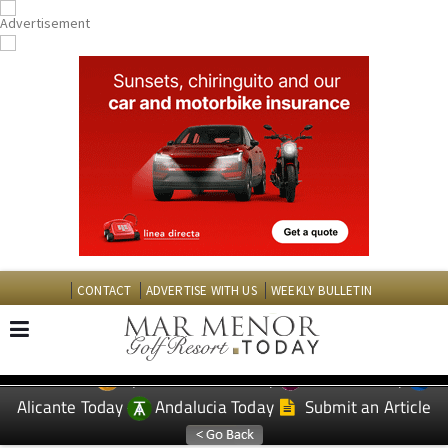
CONTACT
ADVERTISE WITH US
WEEKLY BULLETIN
Spanish News Today
Murcia Today
EDITIONS:
Alicante Today
Andalucia Today
Submit an Article